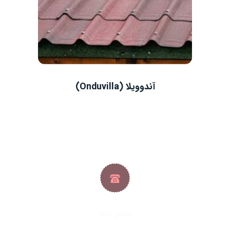
آندوویلا (Onduvilla)
تماس با ما
021-33288413
|
021-33288427