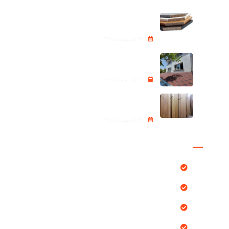
نئوپان – Chipboard
24 اردیبهشت 1405
شینگل Roof shingle
24 اردیبهشت 1405
ترموود (Thermowood)
24 اردیبهشت 1405
دسترسی سریع
محصولات
بلاگ
پروژه ها
خدمات ما