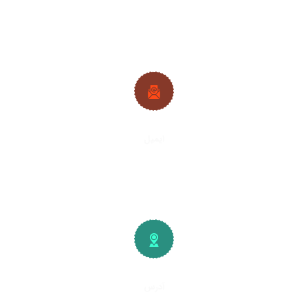
09382224692
|
09128361686
ایمیل
info@plywood-osb.ir
آدرس
تهران، کیلومتر
۱۵
جاده خاوران