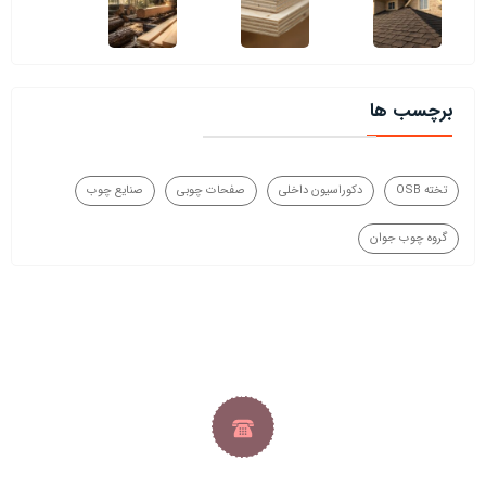
برچسب ها
تخته OSB
دکوراسیون داخلی
صفحات چوبی
صنایع چوب
گروه چوب جوان