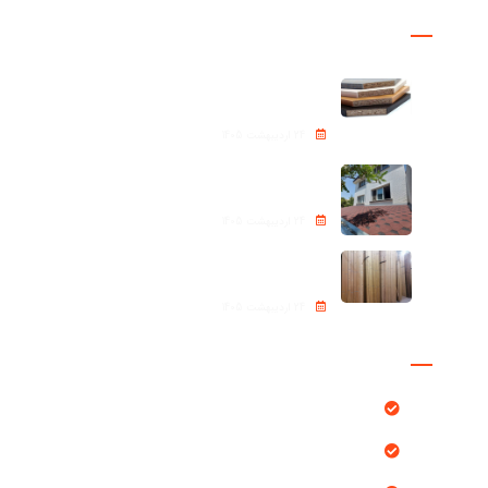
پروژه ها
نئوپان – Chipboard
24 اردیبهشت 1405
شینگل Roof shingle
24 اردیبهشت 1405
ترموود (Thermowood)
24 اردیبهشت 1405
دسترسی سریع
محصولات
بلاگ