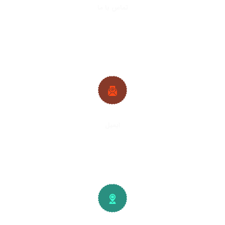
تماس با ما
021-33288413
|
021-33288427
09382224692
|
09128361686
ایمیل
info@plywood-osb.ir