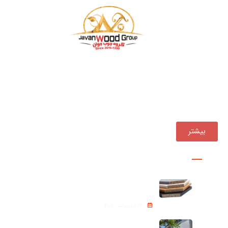
بازرگانی چوب جوان فعالیت خود را از سال ۱۳۹۰ ، همواره یکی
از مجموعه‌های پیشرو در تأمین و توزیع مستقیم انواع
محصولات چوبی در کشور بوده است.
بیشتر
پروژه ها
نئوپان – Chipboard
24 اردیبهشت 1405
شینگل Roof shingle