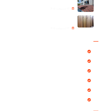
24 اردیبهشت 1405
ترموود (Thermowood)
24 اردیبهشت 1405
دسترسی سریع
محصولات
بلاگ
پروژه ها
خدمات ما
درباره ما
تماس با ما
مقالات