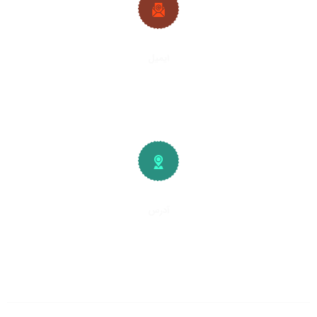
ایمیل
info@plywood-osb.ir
آدرس
تهران، کیلومتر
۱۵
جاده خاوران
شهرک صنعتی و صنفی خاوران
سایت چوب فروشان