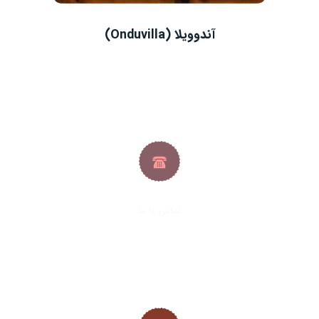
آندوویلا (Onduvilla)
تماس با ما
021-33288413
|
021-33288427
09382224692
|
09128361686