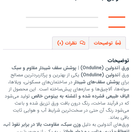
توضیحات
نظرات (0)
توضیحات
ورق آندولین (
Onduline
) | پوشش سقف شیبدار مقاوم و سبک
ورق
آندولین (
Onduline
)
یکی از بهترین و پرکاربردترین مصالح
برای
پوشش سقف‌های شیبدار
در ساختمان‌های مسکونی، ویلاها،
سوله‌ها، آلاچیق‌ها و سازه‌های پیش‌ساخته است. این محصول از
الیاف طبیعی فشرده شده و آغشته به بیتومن خالص
تولید می‌شود
که در فرآیند ساخت، رنگ درون بافت ورق تزریق شده و باعث
می‌شود رنگ آن حتی در سخت‌ترین شرایط آب و هوایی ثابت
باقی بماند.
ورق‌های آندولین به دلیل
وزن سبک، مقاومت بالا در برابر نفوذ آب،
انعطاف‌پذیری مناسب و دوام طولانی
به یکی از محبوب‌ترین