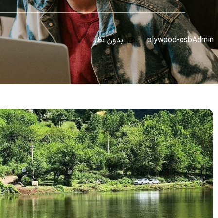
plywood-osbAdmin
بدون نظر