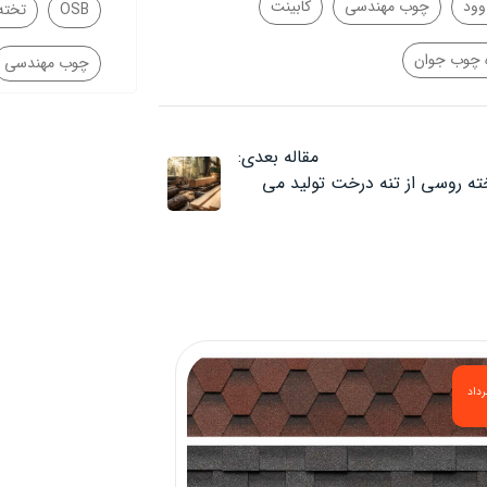
وود
چوب مهندسی
کابینت
OSB
تخته SB
 چوب جوان
چوب مهندسی
مقاله بعدی:
ته روسی از تنه درخت تولید می