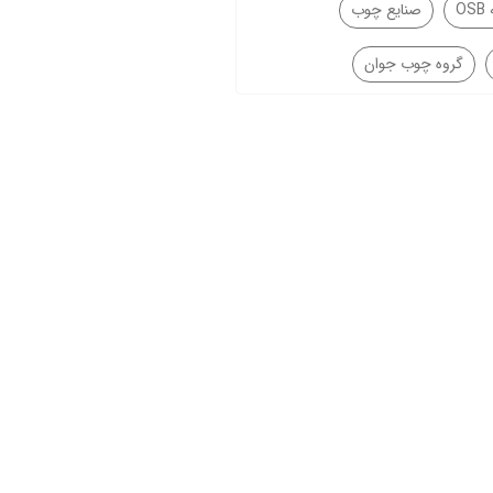
O
صنایع چوب
گروه چوب جوان