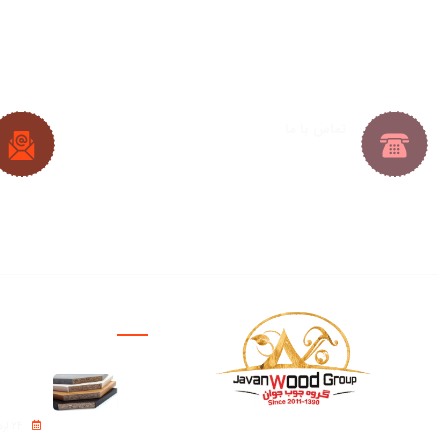
تماس با ما
021-33288413
|
021-33288427
09382224692
|
09128361686
پروژه ها
نئوپان – ipboard
24 اردیبهشت 1405
بازرگانی چوب جوان فعالیت خود