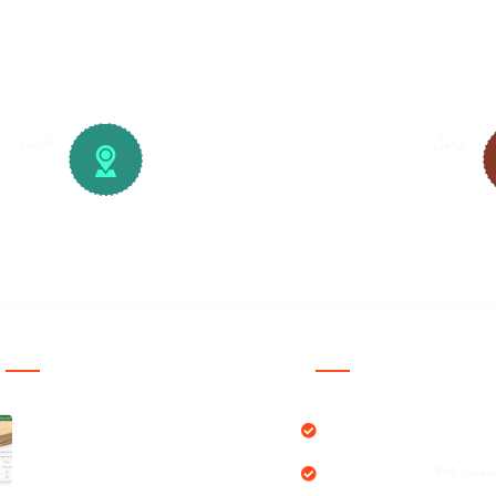
ایمیل
آدرس
info@plywood-osb.ir
تهران، ک
شهرک ص
سایت چ
دسترسی سریع
Ch
محصولات
بلاگ