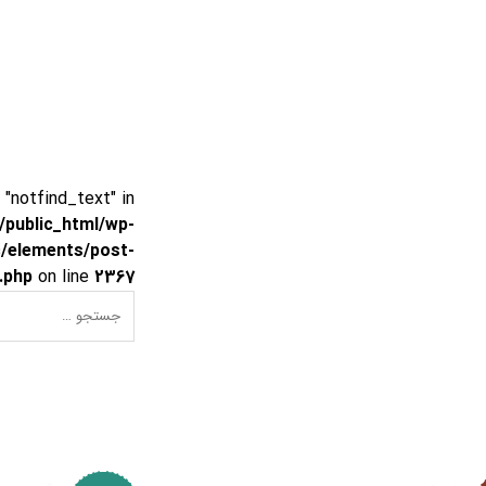
 "notfind_text" in
public_html/wp-
c/elements/post-
.php
on line
2367