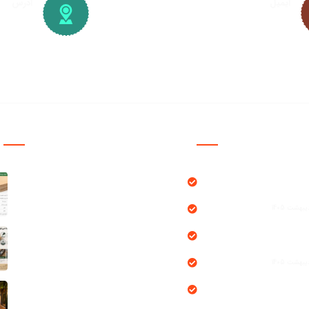
ایمیل
آدرس
info@plywood-osb.ir
تهران، ک
شهرک ص
سایت چ
دسترسی سریع
Ch
محصولات
بلاگ
پروژه ها
خدمات ما
درباره ما