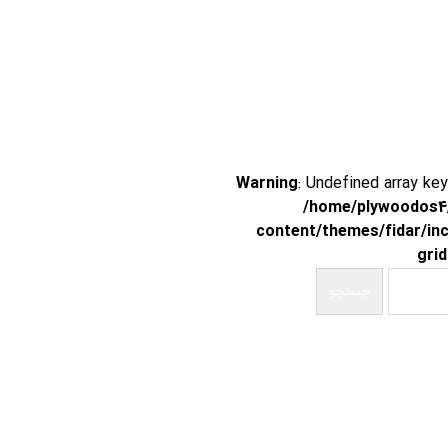
Warning
: Undefined array key
/home/plywoodos4/
content/themes/fidar/in
grid