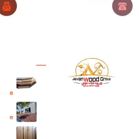
تماس با ما
021-33288413
|
021-33288427
09382224692
|
09128361686
پروژه ها
نئوپان – ipboard
24 اردیبهشت 1405
بازرگانی چوب جوان فعالیت خود
شینگل Roof shingle
را از سال ۱۳۹۰ ، همواره یکی از
مجموعه‌های پیشرو در تأمین و
24 اردیبهشت 1405
توزیع مستقیم انواع محصولات
چوبی در کشور بوده است.
ترموود (Thermowood)