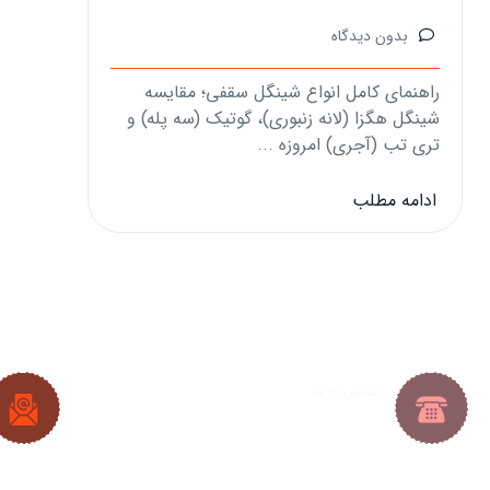
بدون دیدگاه
راهنمای کامل انواع شینگل سقفی؛ مقایسه
شینگل هگزا (لانه زنبوری)، گوتیک (سه پله) و
تری تب (آجری) امروزه ...
ادامه مطلب
تماس با ما
021-33288413
|
021-33288427
09382224692
|
09128361686