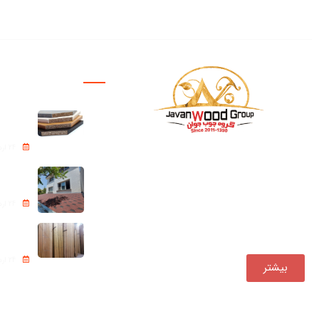
پروژه ها
نئوپان – ipboard
24 اردیبهشت 1405
بازرگانی چوب جوان فعالیت خود
شینگل Roof shingle
را از سال ۱۳۹۰ ، همواره یکی از
مجموعه‌های پیشرو در تأمین و
24 اردیبهشت 1405
توزیع مستقیم انواع محصولات
چوبی در کشور بوده است.
ترموود (Thermowood)
24 اردیبهشت 1405
بیشتر