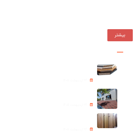
از مجموعه‌های پیشرو در تأمین و توزیع مستقیم انواع
محصولات چوبی در کشور بوده است.
بیشتر
پروژه ها
نئوپان – Chipboard
24 اردیبهشت 1405
شینگل Roof shingle
24 اردیبهشت 1405
ترموود (Thermowood)
24 اردیبهشت 1405