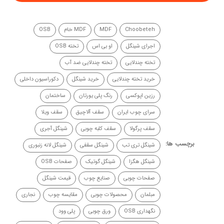
Choobeteh
MDF
MDF خام
OSB
اجرای شینگل
او بی اس
تخته OSB
تخته چندلایی
تخته چندلایی ضد آب
خرید تخته چندلایی
خرید شینگل
دکوراسیون داخلی
رزین اپوکسی
رنگ پلی یورتان
ساختمان
سرای چوب ایران
سقف آلاچیق
سقف ویلا
سقف پرگولا
سقف کلبه چوبی
شینگل آجری
برچسب ها:
شینگل تری تب
شینگل سقفی
شینگل لانه زنبوری
شینگل هگزا
شینگل گوتیک
صفحات OSB
صفحات چوبی
صنایع چوب
قیمت شینگل
مبلمان
محصولات چوبی
مقایسه چوب
نجاری
نگهداری OSB
ورق چوبی
پلی وود