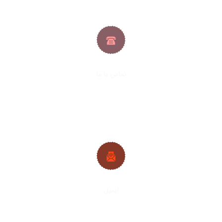
تماس با ما
021-33288413
|
021-33288427
09382224692
|
09128361686
ایمیل
info@plywood-osb.ir