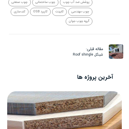
پوشش ضد آب چوب
چوب ساختمانی
چوب صنعتی
چوب مهندسی
کابینت
کاربرد OSB
کف‌سازی
گروه چوب جوان
مقاله قبلی:
شینگل Roof shingle
آخرین پروژه ها