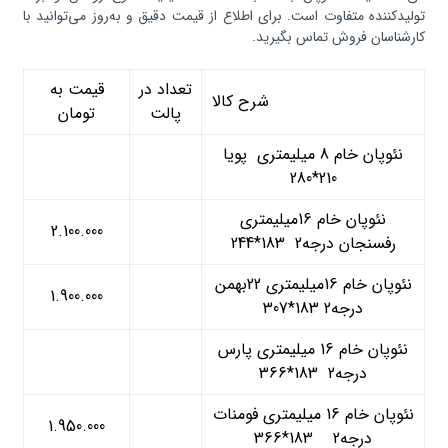
تولیدکننده متفاوت است. برای اطلاع از قیمت دقیق و به‌روز می‌توانید با
کارشناسان فروش تماس بگیرید.
تعداد در
قیمت به
شرح کالا
پالت
تومان
نئوپان خام 8 میلیمتری پویا
210*280
نئوپان خام 16میلیمتری
2.100.000
رفسنجان درجه2 183*244
نئوپان خام 16میلیمتری 22بهمن
1.900.000
درجه2 183*307
نئوپان خام 16 میلیمتری پارس
درجه2 183*366
نئوپان خام 16 میلیمتری فومنات
1.950.000
درجه2 183*366