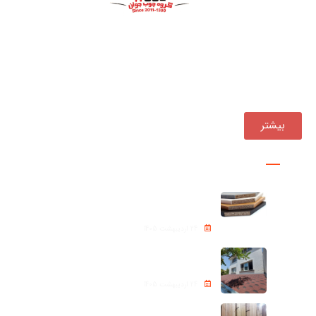
بازرگانی چوب جوان فعالیت خود را از سال ۱۳۹۰ ، همواره یکی
از مجموعه‌های پیشرو در تأمین و توزیع مستقیم انواع
محصولات چوبی در کشور بوده است.
بیشتر
پروژه ها
نئوپان – Chipboard
24 اردیبهشت 1405
شینگل Roof shingle
24 اردیبهشت 1405
ترموود (Thermowood)