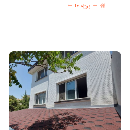
پروژه ها
شینگل Roof shingle