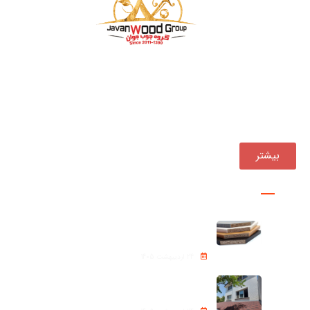
بازرگانی چوب جوان فعالیت خود را از سال ۱۳۹۰ ، همواره یکی
از مجموعه‌های پیشرو در تأمین و توزیع مستقیم انواع
محصولات چوبی در کشور بوده است.
بیشتر
پروژه ها
نئوپان – Chipboard
24 اردیبهشت 1405
شینگل Roof shingle