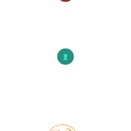
ایمیل
info@plywood-osb.ir
آدرس
تهران، کیلومتر
۱۵
جاده خاوران
شهرک صنعتی و صنفی خاوران
سایت چوب فروشان