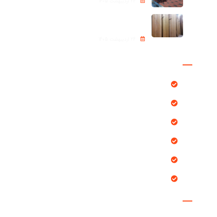
24 اردیبهشت 1405
ترموود (Thermowood)
24 اردیبهشت 1405
دسترسی سریع
محصولات
بلاگ
پروژه ها
خدمات ما
درباره ما
تماس با ما
مقالات