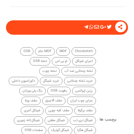
Choobeteh
MDF
MDF خام
OSB
اجرای شینگل
او بی اس
تخته OSB
تخته چندلایی ضد آب
تخته چوب
خرید تخته چندلایی
خرید شینگل
دکوراسیون داخلی
رزین اپوکسی
رطوبت OSB
رنگ پلی یورتان
سرای چوب ایران
سقف آلاچیق
سقف ویلا
سقف پرگولا
سقف کلبه چوبی
شینگل آجری
برچسب ها:
شینگل تری تب
شینگل سقفی
شینگل لانه زنبوری
شینگل هگزا
شینگل گوتیک
صفحات OSB