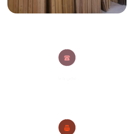
تماس با ما
021-33288413
|
021-33288427
09382224692
|
09128361686