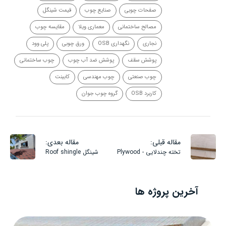
صفحات چوبی
صنایع چوب
قیمت شینگل
مصالح ساختمانی
معماری ویلا
مقایسه چوب
نجاری
نگهداری OSB
ورق چوبی
پلی وود
پوشش سقف
پوشش ضد آب چوب
چوب ساختمانی
چوب صنعتی
چوب مهندسی
کابینت
کاربرد OSB
گروه چوب جوان
مقاله قبلی:
مقاله بعدی:
تخته چندلایی - Plywood
شینگل Roof shingle
آخرین پروژه ها