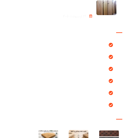
ترموود (Thermowood)
24 اردیبهشت 1405
دسترسی سریع
محصولات
بلاگ
پروژه ها
خدمات ما
درباره ما
تماس با ما
مقالات