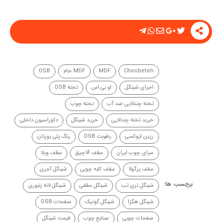
Choobeteh
MDF
MDF خام
OSB
اجرای شینگل
او بی اس
تخته OSB
تخته چندلایی ضد آب
تخته چوب
خرید تخته چندلایی
خرید شینگل
دکوراسیون داخلی
رزین اپوکسی
رطوبت OSB
رنگ پلی یورتان
سرای چوب ایران
سقف آلاچیق
سقف ویلا
سقف پرگولا
سقف کلبه چوبی
شینگل آجری
برچسب ها:
شینگل تری تب
شینگل سقفی
شینگل لانه زنبوری
شینگل هگزا
شینگل گوتیک
صفحات OSB
صفحات چوبی
صنایع چوب
قیمت شینگل