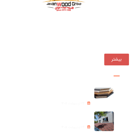
بازرگانی چوب جوان فعالیت خود را از سال ۱۳۹۰ ، همواره یکی
از مجموعه‌های پیشرو در تأمین و توزیع مستقیم انواع
محصولات چوبی در کشور بوده است.
بیشتر
پروژه ها
نئوپان – Chipboard
24 اردیبهشت 1405
شینگل Roof shingle
24 اردیبهشت 1405