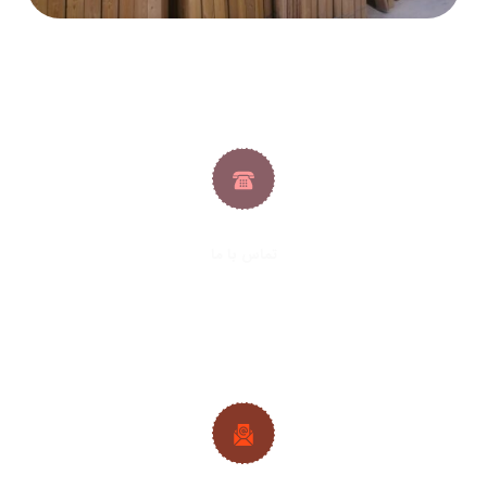
تماس با ما
021-33288413
|
021-33288427
09382224692
|
09128361686