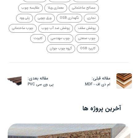
مصالح ساختمانی
معماری ویلا
مقایسه چوب
نجاری
نگهداری OSB
ورق چوبی
پلی وود
پوشش سقف
پوشش ضد آب چوب
چوب ساختمانی
چوب صنعتی
چوب مهندسی
کابینت
کاربرد OSB
گروه چوب جوان
مقاله قبلی:
مقاله بعدی:
ام دی اف - MDF
پی وی سی PVC
آخرین پروژه ها