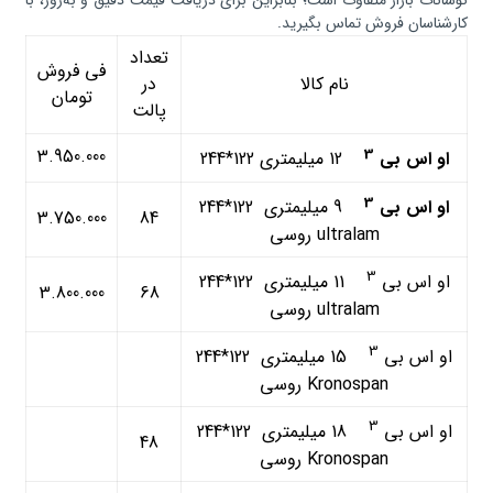
نوسانات بازار متفاوت است؛ بنابراین برای دریافت قیمت دقیق و به‌روز، با
کارشناسان فروش تماس بگیرید.
تعداد
في فروش
نام كالا
در
تومان
پالت
3
3.950.000
او اس بی
12 ميليمتري 122*244
3
او اس بی
9 ميليمتري 122*244
3.750.000
84
ultralam روسی
3
او اس بی
11 ميليمتري 122*244
3.800.000
68
ultralam روسی
3
او اس بی
15 ميليمتري 122*244
Kronospan روسی
3
او اس بی
18 ميليمتري 122*244
48
Kronospan روسی