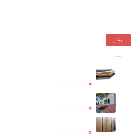
بازرگانی چوب جوان فعالیت خود را از سال ۱۳۹۰ ، همواره یکی
از مجموعه‌های پیشرو در تأمین و توزیع مستقیم انواع
محصولات چوبی در کشور بوده است.
بیشتر
پروژه ها
نئوپان – Chipboard
24 اردیبهشت 1405
شینگل Roof shingle
24 اردیبهشت 1405
ترموود (Thermowood)
24 اردیبهشت 1405