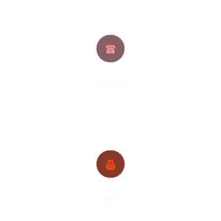
تماس با ما
021-33288413
|
021-33288427
09382224692
|
09128361686
ایمیل
info@plywood-osb.ir