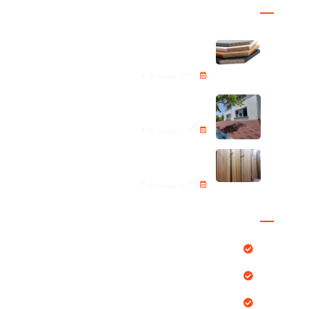
پروژه ها
نئوپان – Chipboard
24 اردیبهشت 1405
شینگل Roof shingle
24 اردیبهشت 1405
ترموود (Thermowood)
24 اردیبهشت 1405
دسترسی سریع
محصولات
بلاگ
پروژه ها