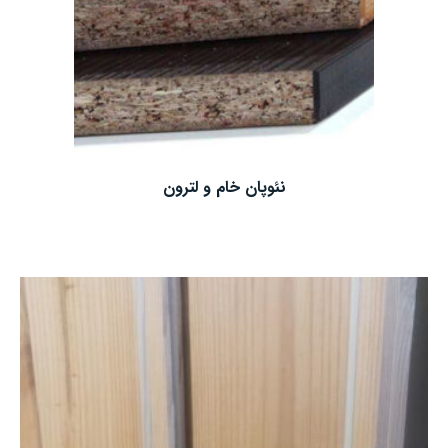
نئوپان خام و لترون