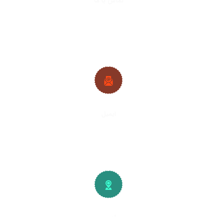
تماس با ما
021-33288413
|
021-33288427
09382224692
|
09128361686
ایمیل
info@plywood-osb.ir