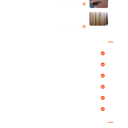
24 اردیبهشت 1405
ترموود (Thermowood)
24 اردیبهشت 1405
دسترسی سریع
محصولات
بلاگ
پروژه ها
خدمات ما
درباره ما
تماس با ما
مقالات