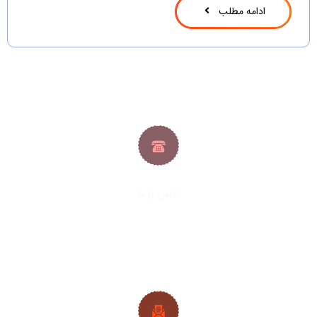
ادامه مطلب
تماس با ما
021-33288413
|
021-33288427
09382224692
|
09128361686