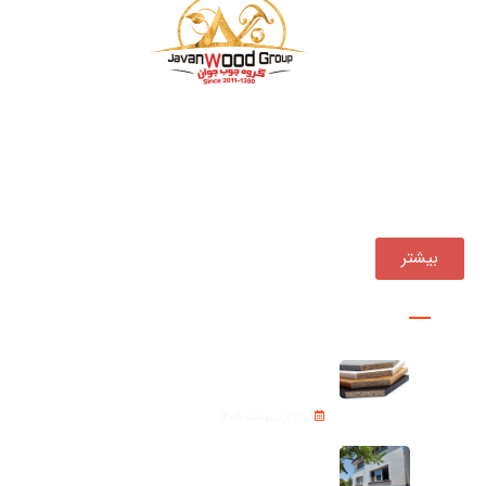
بازرگانی چوب جوان فعالیت خود را از سال ۱۳۹۰ ، همواره یکی
از مجموعه‌های پیشرو در تأمین و توزیع مستقیم انواع
محصولات چوبی در کشور بوده است.
بیشتر
پروژه ها
نئوپان – Chipboard
24 اردیبهشت 1405
شینگل Roof shingle