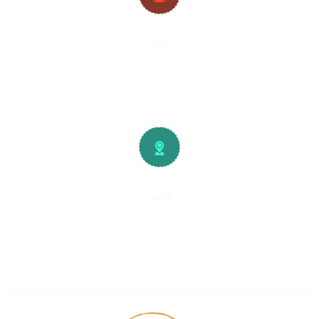
ایمیل
info@plywood-osb.ir
آدرس
تهران، کیلومتر
۱۵
جاده خاوران
شهرک صنعتی و صنفی خاوران
سایت چوب فروشان