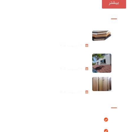
بیشتر
پروژه ها
نئوپان – Chipboard
24 اردیبهشت 1405
شینگل Roof shingle
24 اردیبهشت 1405
ترموود (Thermowood)
24 اردیبهشت 1405
دسترسی سریع
محصولات
بلاگ