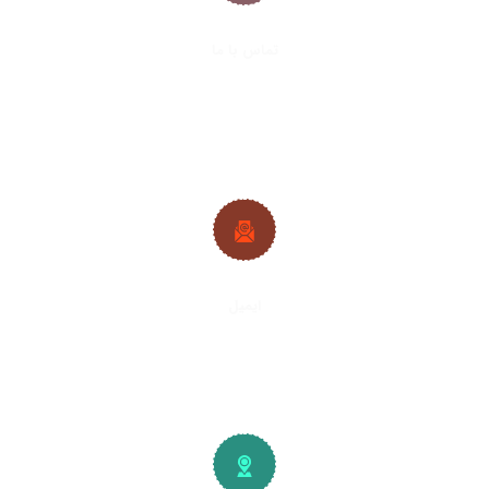
تماس با ما
021-33288413
|
021-33288427
09382224692
|
09128361686
ایمیل
info@plywood-osb.ir